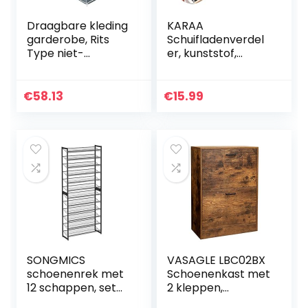
Draagbare kleding
KARAA
garderobe, Rits
Schuifladenverdel
Type niet-
er, kunststof,
geweven stof
ladeverdeler,
kleding garderobe
vakverdeler,
vouwen kleding
verstelbaar, voor
€
58.13
€
15.99
kast plank opslag
kast, ondergoed,
Organizer
sokken, doe-het-
zelf…
SONGMICS
VASAGLE LBC02BX
schoenenrek met
Schoenenkast met
12 schappen, set
2 kleppen,
van 2 stapelbare
verstelbare en