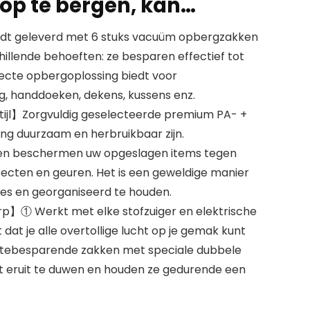
p te bergen, kan…
t geleverd met 6 stuks vacuüm opbergzakken
hillende behoeften: ze besparen effectief tot
ecte opbergoplossing biedt voor
, handdoeken, dekens, kussens enz.
tijl】Zorgvuldig geselecteerde premium PA- +
ang duurzaam en herbruikbaar zijn.
n beschermen uw opgeslagen items tegen
secten en geuren. Het is een geweldige manier
jes en georganiseerd te houden.
】① Werkt met elke stofzuiger en elektrische
at je alle overtollige lucht op je gemak kunt
mtebesparende zakken met speciale dubbele
cht eruit te duwen en houden ze gedurende een