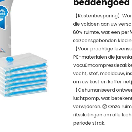
beddengoed o
【Kostenbesparing】Word
die voldoen aan uw versc
80% ruimte, wat een perf
seizoensgebonden kleding
【Voor prachtige levenss
PE-materialen die jarenl
Vacuümcompressiezakke
vocht, stof, meeldauw, in
om uw kast en koffer net
【Gehumaniseerd ontwerp
luchtpomp, wat betekent d
verwijderen. ② Onze rui
ritssluitingen om alle lu
periode strak.