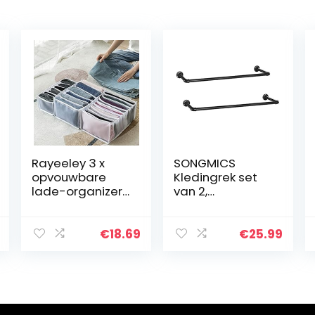
Rayeeley 3 x
SONGMICS
opvouwbare
Kledingrek set
lade-organizer
van 2,
met 7 vakken,
kledingstang in
van nylon, voor
industrieel
jeans, T-shirts,
design,
€
18.69
€
25.99
leggings en
wandmontage,
overhemden, 1
ruimtebesparen
small 2…
d, 92 x 30 x 7,5
cm…