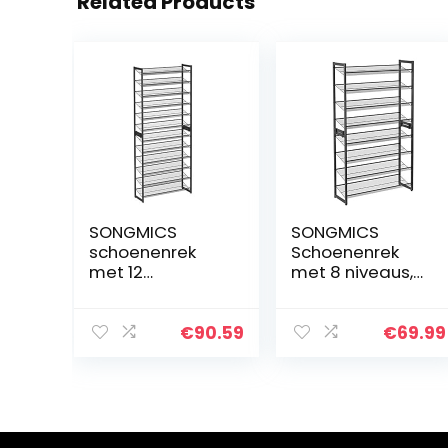
Related Products
SONGMICS
SONGMICS
schoenenrek
Schoenenrek
met 12
met 8 niveaus,
schappen, set
set van 2
van 2
stapelbare 4-
stapelbare 6-
traps
€
90.59
€
69.99
staps
schoenenorgani
schoenenrekken,
zers,
voor 48-60 paar
schoenenopsla
schoenen,
g van metaal,
metaal…
met…