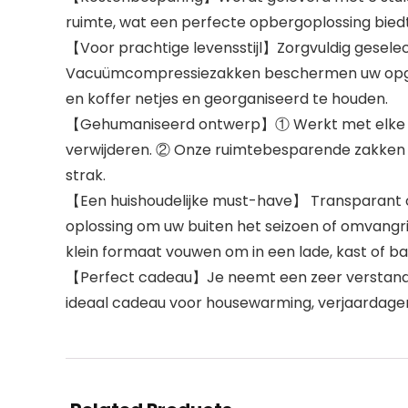
ruimte, wat een perfecte opbergoplossing bied
【Voor prachtige levensstijl】Zorgvuldig gesele
Vacuümcompressiezakken beschermen uw opgesla
en koffer netjes en georganiseerd te houden.
【Gehumaniseerd ontwerp】① Werkt met elke stofz
verwijderen. ② Onze ruimtebesparende zakken m
strak.
【Een huishoudelijke must-have】 Transparant on
oplossing om uw buiten het seizoen of omvangri
klein formaat vouwen om in een lade, kast of ba
【Perfect cadeau】Je neemt een zeer verstandige
ideaal cadeau voor housewarming, verjaardagen,