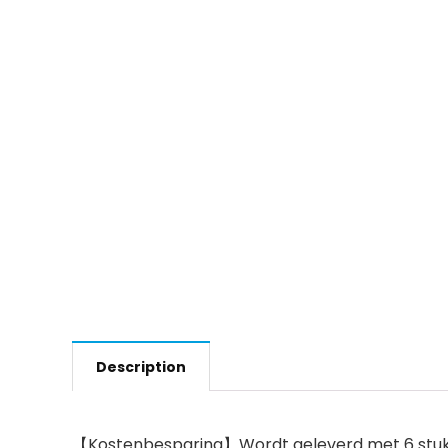
Description
【Kostenbesparing】Wordt geleverd met 6 stuks 