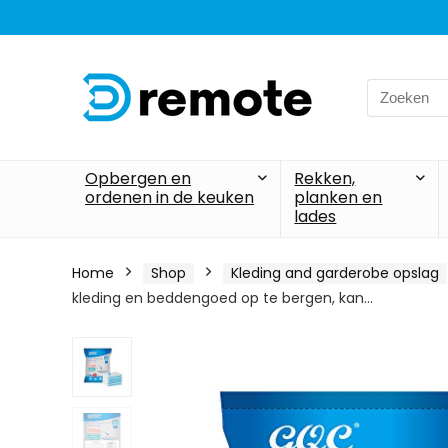
Search
for:
Opbergen en
Rekken,
ordenen in de keuken
planken en
lades
Home
Shop
Kleding and garderobe opslag
kleding en beddengoed op te bergen, kan…