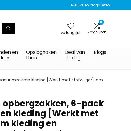
Nieuws en blogs lezen
0
Vergelijken
verlanglijst
nden en
Opslaghaken
Deal van
Blogs
kken
thuis
de dag
cuümzakken kleding [Werkt met stofzuiger], om
opbergzakken, 6-pack
n kleding [Werkt met
om kleding en