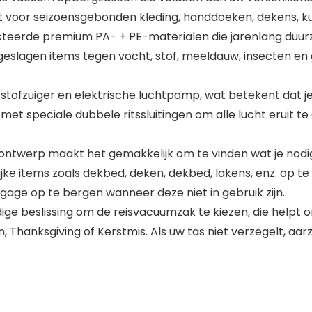
t voor seizoensgebonden kleding, handdoeken, dekens, ku
cteerde premium PA- + PE-materialen die jarenlang duurz
gen items tegen vocht, stof, meeldauw, insecten en g
uiger en elektrische luchtpomp, wat betekent dat je al
et speciale dubbele ritssluitingen om alle lucht eruit 
twerp maakt het gemakkelijk om te vinden wat je nodig h
jke items zoals dekbed, deken, dekbed, lakens, enz. op 
gage op te bergen wanneer deze niet in gebruik zijn.
 beslissing om de reisvacuümzak te kiezen, die helpt o
 Thanksgiving of Kerstmis. Als uw tas niet verzegelt, aa