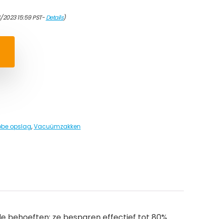
/2023 15:59 PST-
Details
)
obe opslag
,
Vacuümzakken
 behoeften: ze besparen effectief tot 80%