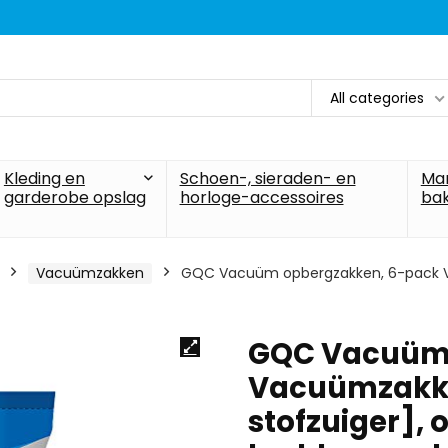
All categories
Kleding en
Schoen-, sieraden- en
Ma
garderobe opslag
horloge-accessoires
ba
Vacuümzakken
GQC Vacuüm opbergzakken, 6-pack Va
GQC Vacuüm 
Vacuümzakke
stofzuiger], 