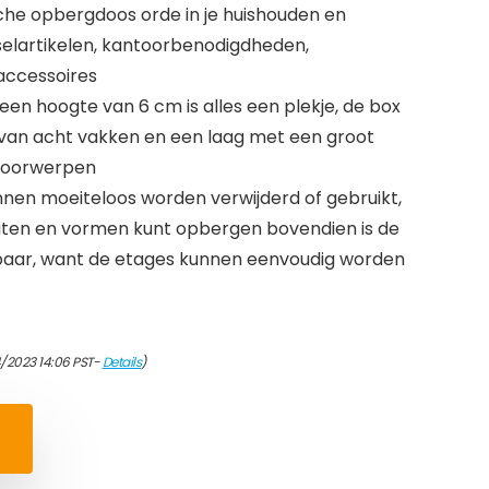
che opbergdoos orde in je huishouden en
selartikelen, kantoorbenodigdheden,
accessoires
 een hoogte van 6 cm is alles een plekje, de box
 van acht vakken en een laag met een groot
 voorwerpen
nen moeiteloos worden verwijderd of gebruikt,
 maten en vormen kunt opbergen bovendien is de
dbaar, want de etages kunnen eenvoudig worden
/2023 14:06 PST-
Details
)