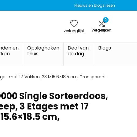
Nieuws en blogs lezen
0
Vergelijken
verlanglijst
nden en
Opslaghaken
Deal van
Blogs
kken
thuis
de dag
es met 17 Vakken, 23.1×15.6×18.5 cm, Transparant
000 Single Sorteerdoos,
ep, 3 Etages met 17
15.6×18.5 cm,