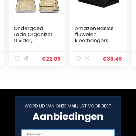
Ondergoed
Amazon Basics
Lade Organizer
fluwelen
Divider,
kleerhangers
Draagbare
voor een
Opvouwbare
kostuum,
Duurzame
verpakking van
€
22.09
€
38.48
Divider
100 stuks
Opbergdoos
(Zwart)
Case Container
voor BH
Ondergoed…
WORD LID VAN ONZE MAILLIJST VOOR BEST
Aanbiedingen