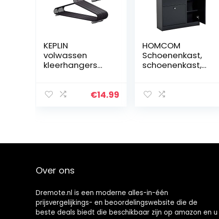
KEPLIN
HOMCOM
volwassen
Schoenenkast,
kleerhangers
schoenenkast,
zwarte kleur
schoenenrek
sterke kunststof
met 3 kleppen
kleding met pak
en anti-
€
14.99
broek stang en
achteruit
lippen (37,5 cm
trekbeugel 22-
breed) (25pk)
28 paar
80x24x120cm
zwart
Over ons
Dremote.nl is een moderne alles-in-één
prijsvergelijkings- en beoordelingswebsite die de
beste deals biedt die beschikbaar zijn op amazon en u