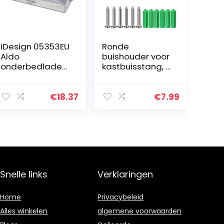
iDesign 05353EU
Ronde
Aldo
buishouder voor
onderbedlade
kastbuisstang, 2
voor kleding,
stuks,
handtassen,
kledingstang,
schoenen, 91,4 x
spoorstangkop,
€
18.37
€
7.99
53,3 x 12,7 cm,
zilverkleurig met
grijs,
schroeven, U-
polypropyleen
vorm (25 mm)
stof
Snelle links
Verklaringen
Home
Privacybeleid
Alles winkelen
algemene voorwaarden