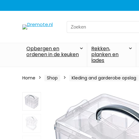
Search
for:
Opbergen en
Rekken,
ordenen in de keuken
planken en
lades
Home
Shop
Kleding and garderobe opslag