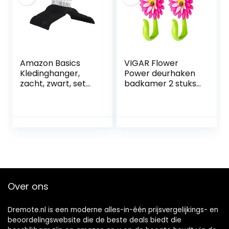
Amazon Basics
VIGAR Flower
Kledinghanger,
Power deurhaken
zacht, zwart, set
badkamer 2 stuks,
van 50
kunststof, roze,
8x5x12,5 cm, 2
Over ons
Dremote.nl is een moderne alles-in-één prijsvergelijkings- en
beoordelingswebsite die de beste deals biedt die