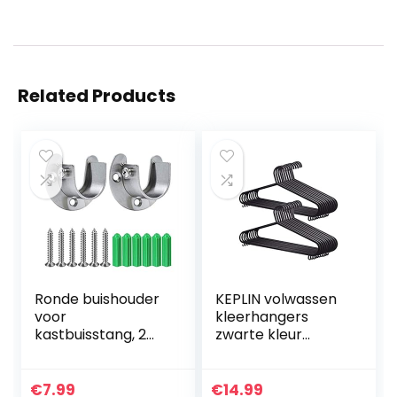
Related Products
Ronde buishouder
KEPLIN volwassen
voor
kleerhangers
kastbuisstang, 2
zwarte kleur
stuks,
sterke kunststof
kledingstang,
kleding met pak
spoorstangkop,
broek stang en
€
7.99
€
14.99