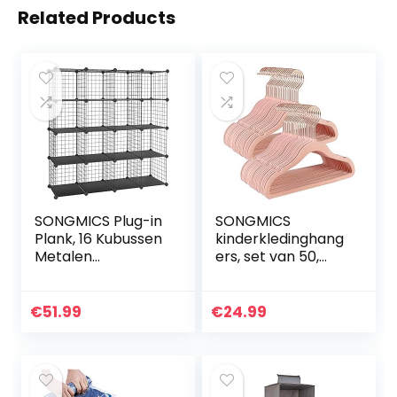
Related Products
SONGMICS Plug-in
SONGMICS
Plank, 16 Kubussen
kinderkledinghang
Metalen
ers, set van 50,
Draadopbergsyste
met haken in
em, Doe-het-
roségoud, antislip
zelfkast en
en
€
51.99
€
24.99
Modulaire
ruimtebesparend,
Gaasplank, met
voor garderobe,
Draadframe…
voor…