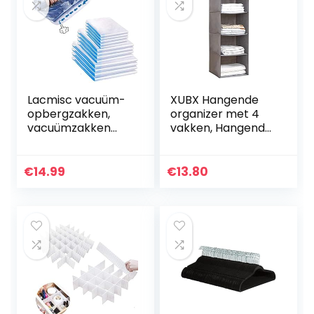
Lacmisc vacuüm-
XUBX Hangende
opbergzakken,
organizer met 4
vacuümzakken
vakken, Hangende
voor kleding 13
Opslag, Hangende
stuks kleding-
Plank, Opknoping
vacuümzakken
Opbergplanken,
€
14.99
€
13.80
herbruikbaar voor
Garderobe…
beddengoed…