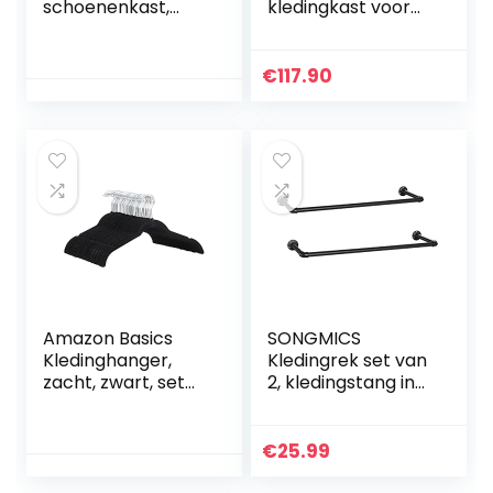
schoenenkast,
kledingkast voor
schoenenrek met
opslag, staande
3 kleppen en anti-
kleding
achteruit
opbergorganizer
€
117.90
trekbeugel 22-28
met rails, Canvas
paar 80x24x120cm
garderobe…
zwart
Amazon Basics
SONGMICS
Kledinghanger,
Kledingrek set van
zacht, zwart, set
2, kledingstang in
van 50
industrieel design,
wandmontage,
ruimtebesparend,
€
25.99
92 x 30 x 7,5 cm…