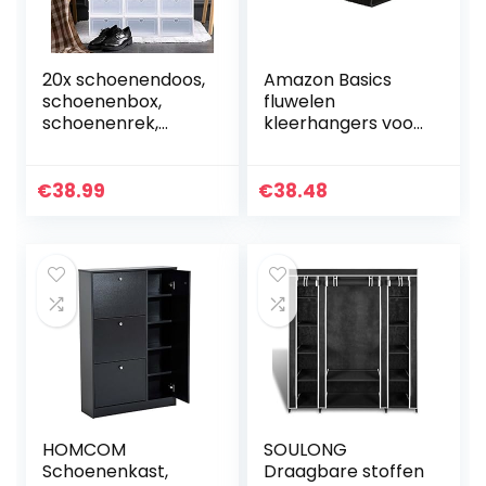
20x schoenendoos,
Amazon Basics
schoenenbox,
fluwelen
schoenenrek,
kleerhangers voor
stapelbox
een kostuum,
transparant met
verpakking van 100
deksel, 33 x 23 x 14
stuks (Zwart)
€
38.99
€
38.48
cm.
HOMCOM
SOULONG
Schoenenkast,
Draagbare stoffen