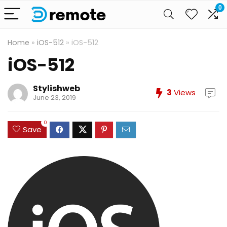
0
Home
»
iOS-512
»
iOS-512
iOS-512
Stylishweb
3
Views
June 23, 2019
0
Save