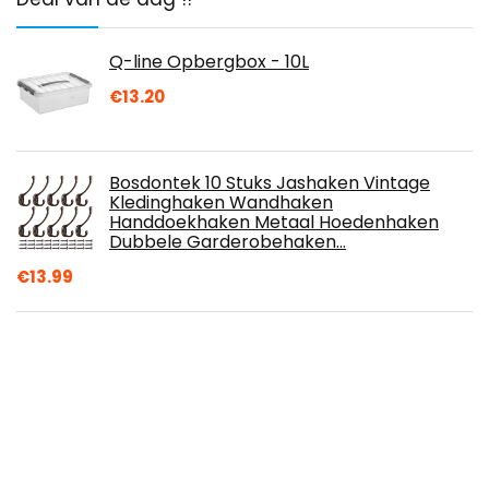
Q-line Opbergbox - 10L
€
13.20
Bosdontek 10 Stuks Jashaken Vintage
Kledinghaken Wandhaken
Handdoekhaken Metaal Hoedenhaken
Dubbele Garderobehaken…
€
13.99
Bureau Onderbouwlade grijs afsluitbaar
Breedte: 220 mm
€
36.79
Tatay 4481101 Lombok Hoekrek met 4
etages, van polypropyleen, BPA-vrij,