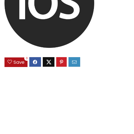
0
Save