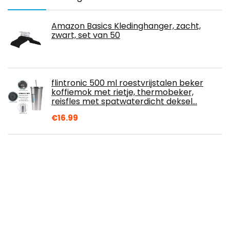
Amazon Basics Kledinghanger, zacht,
zwart, set van 50
flintronic 500 ml roestvrijstalen beker
koffiemok met rietje, thermobeker,
reisfles met spatwaterdicht deksel…
€
16.99
Belle Vous Bruin Papier Hobby Enkele
Bakkerij Gebak Doosjes met Raam en
Handvat (50 Pak) – 9,39 x 9,39 x 10,66 cm…
€
27.19
Kamenda 8 stuks verstelbare
ladeverdelers DIY kast opslag partitie