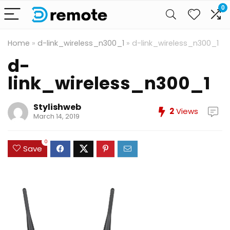
0
Home
»
d-link_wireless_n300_1
»
d-link_wireless_n300_1
d-
link_wireless_n300_1
Stylishweb
2
Views
March 14, 2019
0
Save