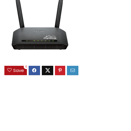
0
Save