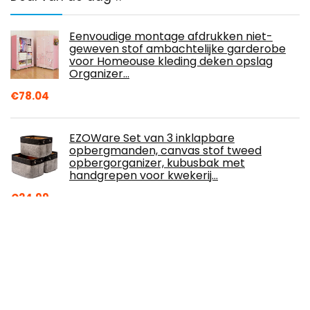
Eenvoudige montage afdrukken niet-
geweven stof ambachtelijke garderobe
voor Homeouse kleding deken opslag
Organizer…
€
78.04
EZOWare Set van 3 inklapbare
opbergmanden, canvas stof tweed
opbergorganizer, kubusbak met
handgrepen voor kwekerij…
€
24.99
WOVELOT Canvas boodschappentassen
met handgrepen wasbaar biologisch
katoen boodschappentassen
herbruikbare…