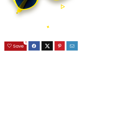
0
Save