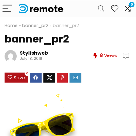
0
Home
»
banner_pr2
»
banner_pr2
banner_pr2
Stylishweb
8
Views
July 18, 2019
0
Save